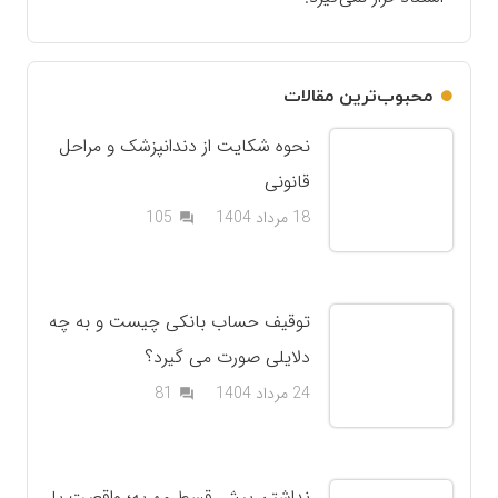
محبوب‌ترین مقالات
نحوه شکایت از دندانپزشک و مراحل
قانونی
دیدگاه
18 مرداد 1404
105
question_answer
توقیف حساب بانکی چیست و به چه
دلایلی صورت می گیرد؟
دیدگاه
24 مرداد 1404
81
question_answer
نداشتن پیش قسط مهریه؛ واقعیت یا