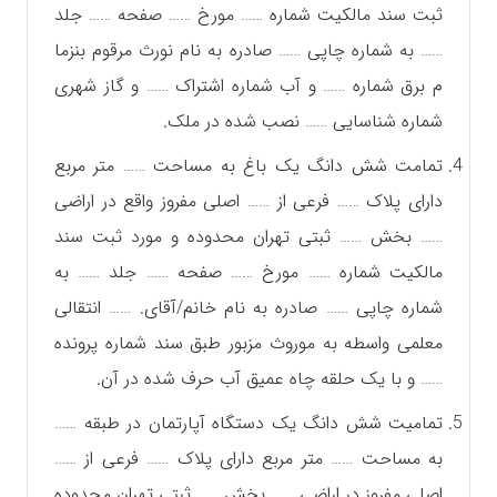
ثبت سند مالکیت شماره …… مورخ …… صفحه …… جلد
…… به شماره چاپی …… صادره به نام نورث مرقوم بنزما
م برق شماره …… و آب شماره اشتراک …… و گاز شهری
شماره شناسایی …… نصب شده در ملک.
تمامت شش دانگ یک باغ به مساحت …… متر مربع
دارای پلاک …… فرعی از …… اصلی مفروز واقع در اراضی
…… بخش …… ثبتی تهران محدوده و مورد ثبت سند
مالکیت شماره …… مورخ …… صفحه …… جلد …… به
شماره چاپی …… صادره به نام خانم/آقای. …… انتقالی
معلمی واسطه به موروث مزبور طبق سند شماره پرونده
…… و با یک حلقه چاه عمیق آب حرف شده در آن.
تمامیت شش دانگ یک دستگاه آپارتمان در طبقه ……
به مساحت …… متر مربع دارای پلاک …… فرعی از ……
اصلی مفروز در اراضی …… بخش …… ثبتی تهران محدوده