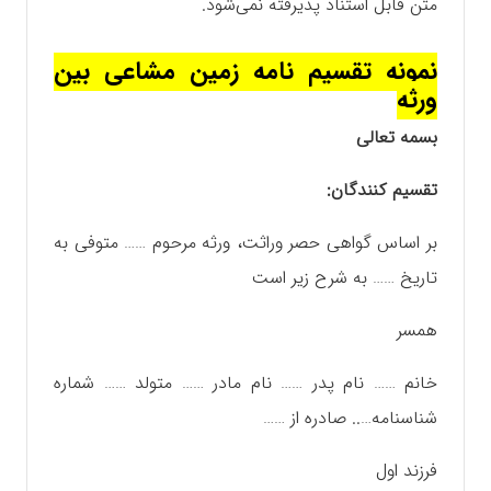
متن قابل استناد پذیرفته نمی‌شود.
نمونه تقسیم نامه زمین مشاعی بین
ورثه
بسمه تعالی
تقسیم کنندگان:
بر اساس گواهی حصر وراثت، ورثه مرحوم …… متوفی به
تاریخ …… به شرح زیر است
همسر
خانم …… نام پدر …… نام مادر …… متولد …… شماره
شناسنامه….. صادره از ……
فرزند اول