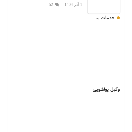
دیدگاه
1 آذر 1404
52
question_answer
خدمات ما
وکیل پولشویی