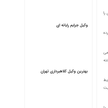
را
وکیل جرایم رایانه ای
ده
ی نمی
ته
بهترین وکیل کلاهبرداری تهران
یط
یت
با