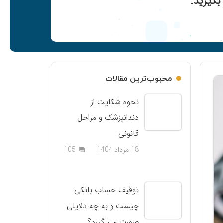
گیرید:
محبوب‌ترین مقالات
نحوه شکایت از
دندانپزشک و مراحل
قانونی
دیدگاه
18 مرداد 1404
105
question_answer
توقیف حساب بانکی
چیست و به چه دلایلی
صورت می گیرد؟