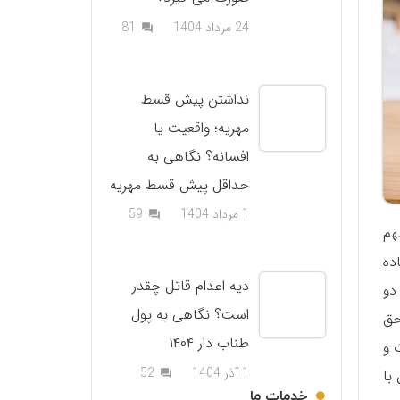
دیدگاه
24 مرداد 1404
81
question_answer
نداشتن پیش قسط
مهریه؛ واقعیت یا
افسانه؟ نگاهی به
حداقل پیش قسط مهریه
دیدگاه
1 مرداد 1404
59
question_answer
هم
ده
دیه اعدام قاتل چقدر
دو
است؟ نگاهی به پول
حق
طناب دار ۱۴۰۴
 و
دیدگاه
1 آذر 1404
52
با
question_answer
خدمات ما