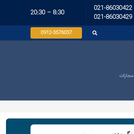
021-86030422
8:30 – 20:30
021-86030429
0912-3576037
مجازات