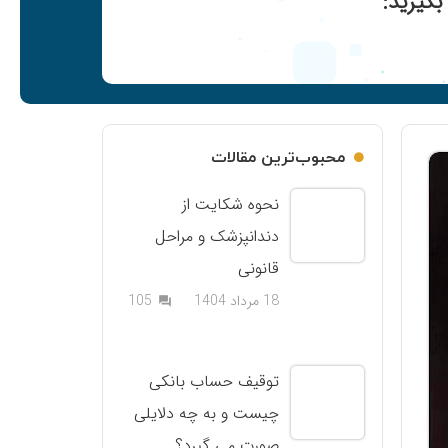
گیرید:
محبوب‌ترین مقالات
نحوه شکایت از
دندانپزشک و مراحل
قانونی
دیدگاه
18 مرداد 1404
105
question_answer
توقیف حساب بانکی
چیست و به چه دلایلی
صورت می گیرد؟