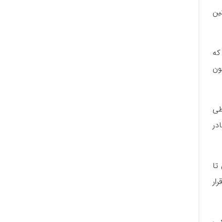
جنین
که
ون
طی
در
تا
کید قرار