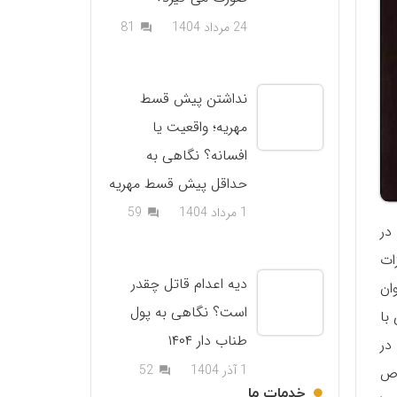
دیدگاه
24 مرداد 1404
81
question_answer
نداشتن پیش قسط
مهریه؛ واقعیت یا
افسانه؟ نگاهی به
حداقل پیش قسط مهریه
دیدگاه
1 مرداد 1404
59
question_answer
در
ات
دیه اعدام قاتل چقدر
ان
است؟ نگاهی به پول
با
طناب دار ۱۴۰۴
در
دیدگاه
1 آذر 1404
52
اص
question_answer
خدمات ما