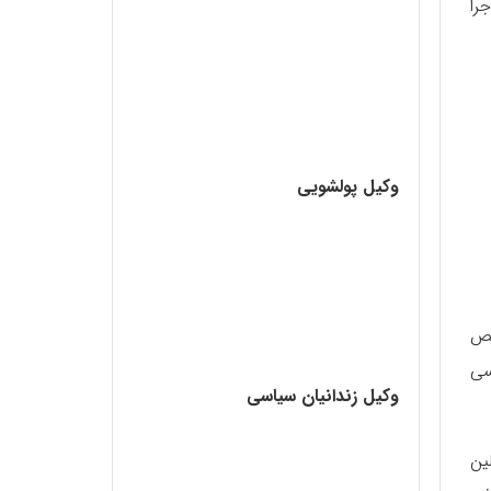
را
وکیل پولشویی
 311 تعیین و مشخص
کسی
وکیل زندانیان سیاسی
ین