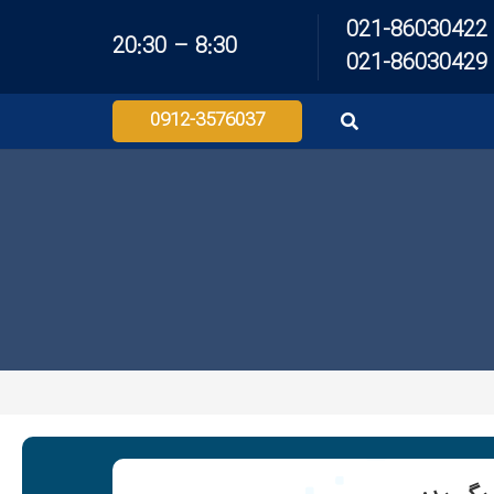
021-86030422
8:30 – 20:30
021-86030429
0912-3576037