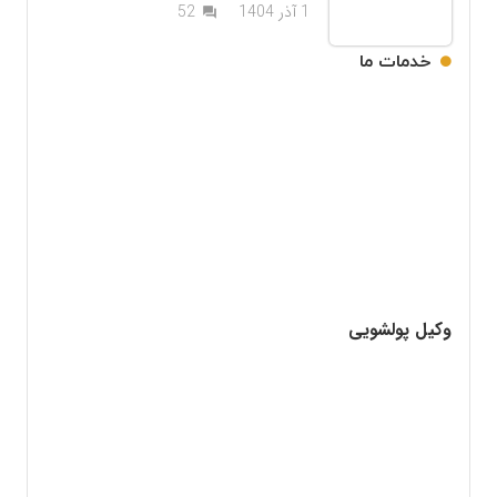
دیدگاه
1 آذر 1404
52
question_answer
خدمات ما
وکیل پولشویی