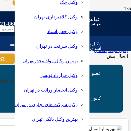
وکیل چک
وکیل کلاهبرداری تهران
عباس اسدی
21-86030429
وکیل جعل اسناد
وکیل پایه یک دادگستری و مشاور حقوقی
وکیل سرقت در تهران
وکیل عباس اسدی
1 سال پیش
8:30 – 20:30
37
بهترین وکیل مواد مخدر تهران
وکیل قرارداد نویسی
جهت مشاره
وکیل انحصار وراثت در تهران
وکیل شرکت های تجاری در تهران
بهترین وکیل بانکی تهران