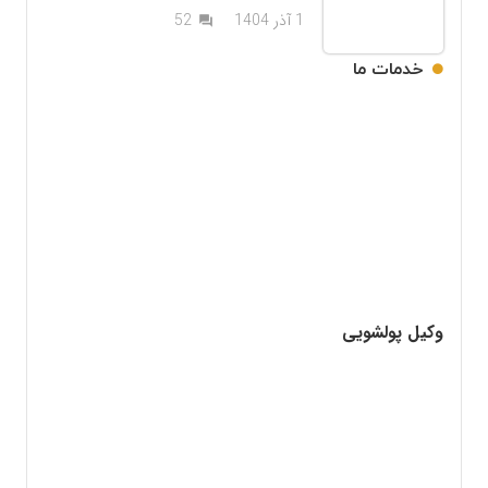
دیدگاه
1 آذر 1404
52
question_answer
خدمات ما
وکیل پولشویی