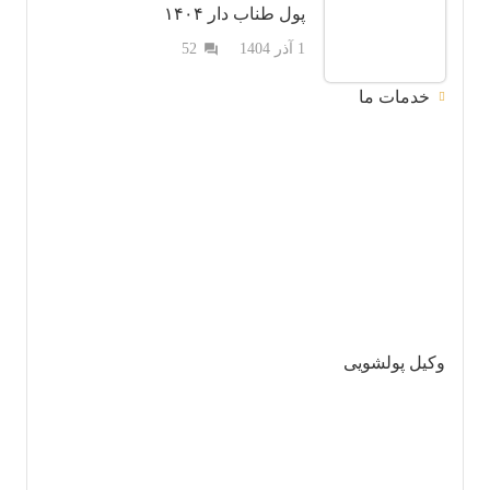
پول طناب دار ۱۴۰۴
دیدگاه
1 آذر 1404
52
question_answer
خدمات ما
وکیل پولشویی