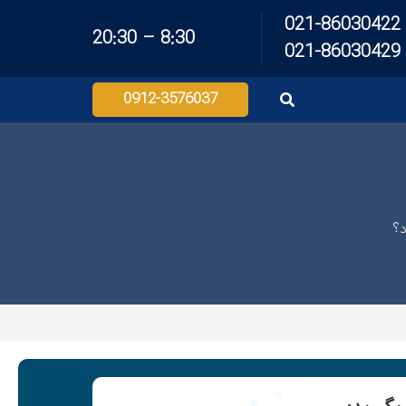
021-86030422
8:30 – 20:30
021-86030429
0912-3576037
د؟