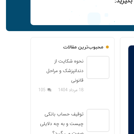
گیرید:
محبوب‌ترین مقالات
نحوه شکایت از
دندانپزشک و مراحل
قانونی
دیدگاه
18 مرداد 1404
105
question_answer
توقیف حساب بانکی
چیست و به چه دلایلی
صورت می گیرد؟