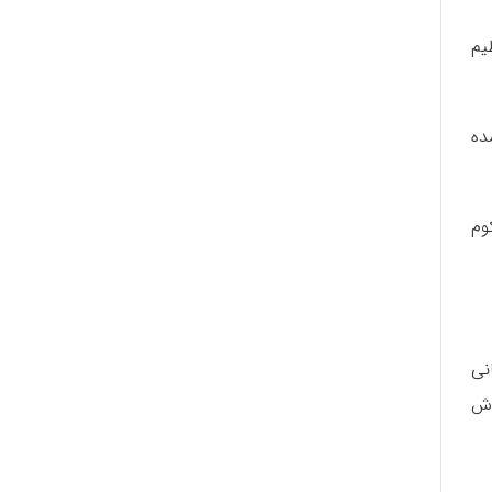
یم
ده
وم
نی
وش