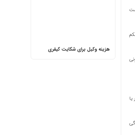
ست
کم
هزینه وکیل برای شکایت کیفری
نی
یا
گی