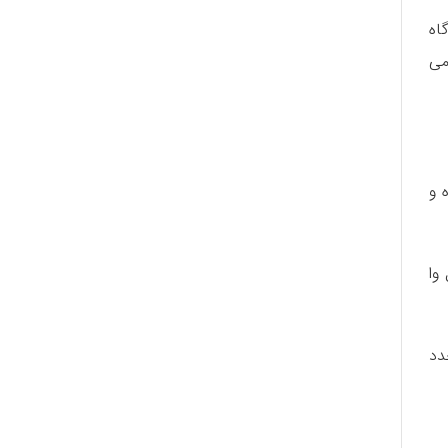
اه
می
 و
وا
دد