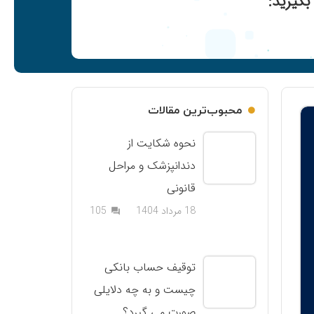
گیرید:
محبوب‌ترین مقالات
نحوه شکایت از
دندانپزشک و مراحل
قانونی
دیدگاه
18 مرداد 1404
105
question_answer
توقیف حساب بانکی
چیست و به چه دلایلی
صورت می گیرد؟