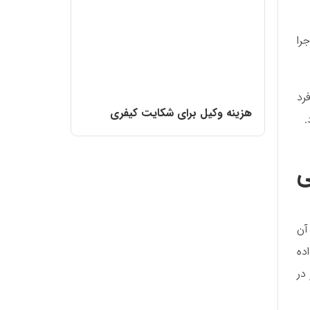
را
رد
هزینه وکیل برای شکایت کیفری
.
ی
آن
ده
در