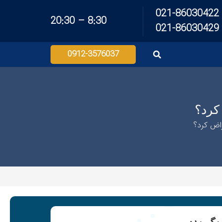
021-86030422
8:30 – 20:30
021-86030429
0912-3576037
 کرد؟
راض کرد؟