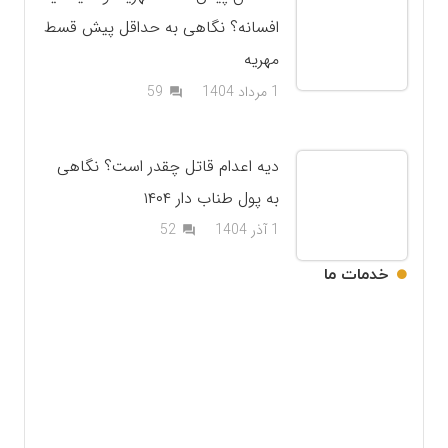
افسانه؟ نگاهی به حداقل پیش قسط
مهریه
دیدگاه
1 مرداد 1404
59
question_answer
دیه اعدام قاتل چقدر است؟ نگاهی
به پول طناب دار ۱۴۰۴
دیدگاه
1 آذر 1404
52
question_answer
خدمات ما