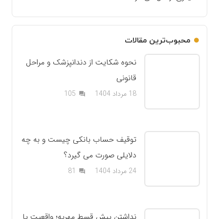
محبوب‌ترین مقالات
نحوه شکایت از دندانپزشک و مراحل
قانونی
دیدگاه
18 مرداد 1404
105
question_answer
توقیف حساب بانکی چیست و به چه
دلایلی صورت می گیرد؟
دیدگاه
24 مرداد 1404
81
question_answer
نداشتن پیش قسط مهریه؛ واقعیت یا