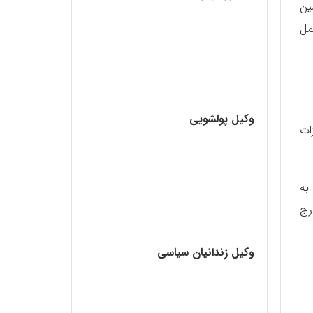
ین
مل
وکیل پولشویی
نگذار ماده ۴قانون مجازات
به
رج
وکیل زندانیان سیاسی