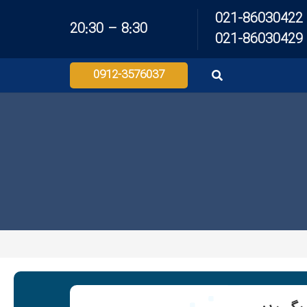
021-86030422
8:30 – 20:30
021-86030429
0912-3576037