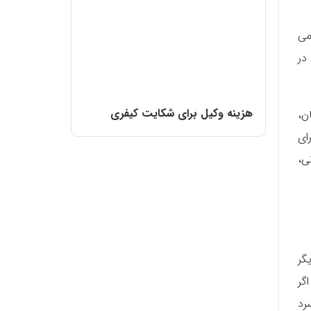
می
در
هزینه وکیل برای شکایت کیفری
ن،
ای
ی،
گر
گر
رد