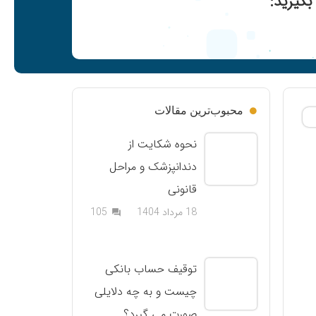
گیرید:
محبوب‌ترین مقالات
نحوه شکایت از
دندانپزشک و مراحل
قانونی
دیدگاه
18 مرداد 1404
105
question_answer
توقیف حساب بانکی
چیست و به چه دلایلی
صورت می گیرد؟