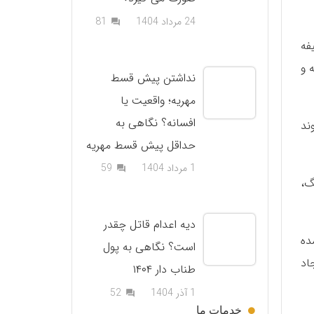
دیدگاه
24 مرداد 1404
81
question_answer
فه
 و
نداشتن پیش قسط
مهریه؛ واقعیت یا
افسانه؟ نگاهی به
ند
حداقل پیش قسط مهریه
دیدگاه
1 مرداد 1404
59
question_answer
گ،
دیه اعدام قاتل چقدر
ده
است؟ نگاهی به پول
اد
طناب دار ۱۴۰۴
دیدگاه
1 آذر 1404
52
question_answer
خدمات ما