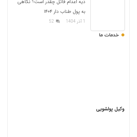
دیه اعدام قاتل چقدر است؟ نگاهی
به پول طناب دار ۱۴۰۴
دیدگاه
1 آذر 1404
52
question_answer
خدمات ما
وکیل پولشویی