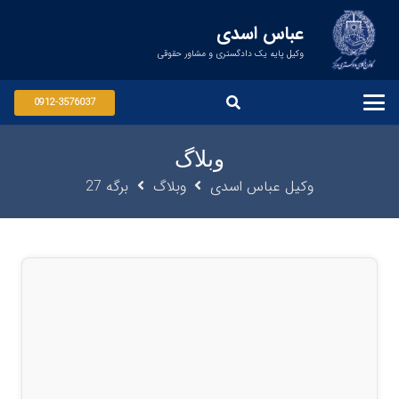
عباس اسدی
وکیل پایه یک دادگستری و مشاور حقوقی
0912-3576037
وبلاگ
وکیل عباس اسدی
وبلاگ
برگه 27