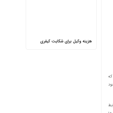
هزینه وکیل برای شکایت کیفری
که
ود
بط