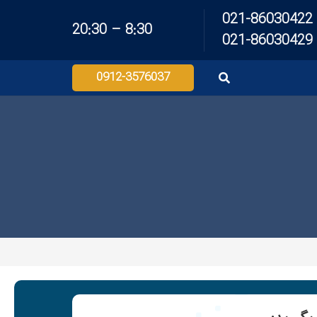
021-86030422
8:30 – 20:30
021-86030429
0912-3576037