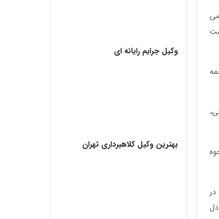
می
ست
وکیل جرایم رایانه ای
مه
ی،
بهترین وکیل کلاهبرداری تهران
وه
در
دل