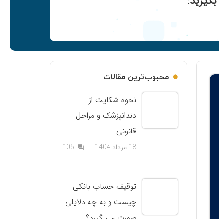
گیرید:
محبوب‌ترین مقالات
نحوه شکایت از
دندانپزشک و مراحل
قانونی
دیدگاه
18 مرداد 1404
105
question_answer
توقیف حساب بانکی
چیست و به چه دلایلی
صورت می گیرد؟