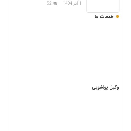
دیدگاه
1 آذر 1404
52
question_answer
خدمات ما
وکیل پولشویی