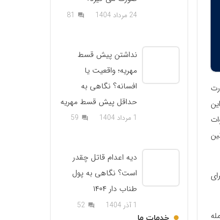
دیدگاه
24 مرداد 1404
81
question_answer
نداشتن پیش قسط
مهریه؛ واقعیت یا
افسانه؟ نگاهی به
ورت
حداقل پیش قسط مهریه
ین
دیدگاه
1 مرداد 1404
59
ات
question_answer
ین
دیه اعدام قاتل چقدر
است؟ نگاهی به پول
ای
طناب دار ۱۴۰۴
دیدگاه
1 آذر 1404
52
question_answer
له
خدمات ما