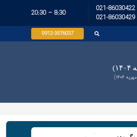
021-86030422
8:30 – 20:30
021-86030429
0912-3576037
۱)
 ۱۴۰۴)