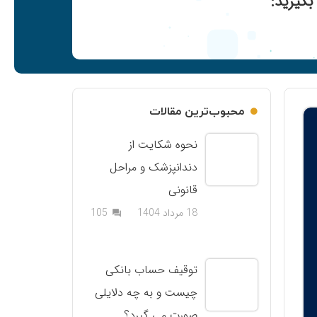
گیرید:
محبوب‌ترین مقالات
نحوه شکایت از
دندانپزشک و مراحل
قانونی
دیدگاه
18 مرداد 1404
105
question_answer
توقیف حساب بانکی
چیست و به چه دلایلی
صورت می گیرد؟