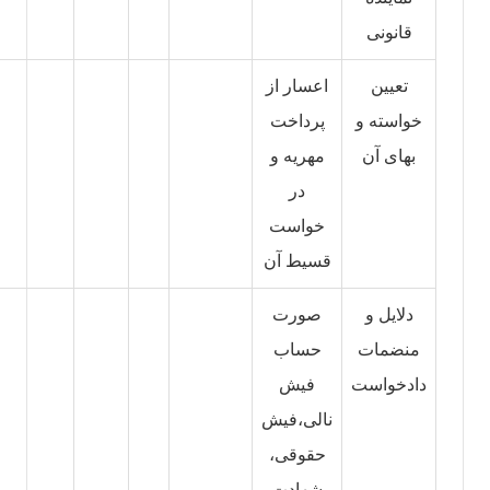
قانونی
تعیین
اعسار از
خواسته و
پرداخت
بهای آن
مهریه و
در
خواست
قسیط آن
دلایل و
صورت
منضمات
حساب
دادخواست
فیش
نالی،فیش
حقوقی،
شهادت