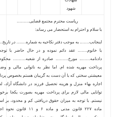
شهود
ریاست محترم مجتمع قضایی………
با سلام و احترام به استحضار می رساند:
اینجانب……. به موجب دفتر نکاحیه به شماره….‌‌‌‌… در تاریخ
با خانوم……. عقد دائم نموده و در حال حاضر با توجه
دادنامه…….. مورخ……… صادره از شعبه……… محکوم 
پرداخت مهریه شده ام. اما نظر به ناتوانی مالی و وض
معیشتی سختی که با آن دست به گریبان هستم بخصوص پرد
اجاره بهاء منزل و هزینه تحصیل فرزند در دانشگاه آزاد، لذا
توانایی مالی لازم برای پرداخت مهریه بصورت یکجا برخور
نیستم. با توجه به میزان حقوق دریافتی کم و محدود، بر ا
ماده ۲۲۷ قانون مدنی و ماده ۶ و ۱۱ قانون ن